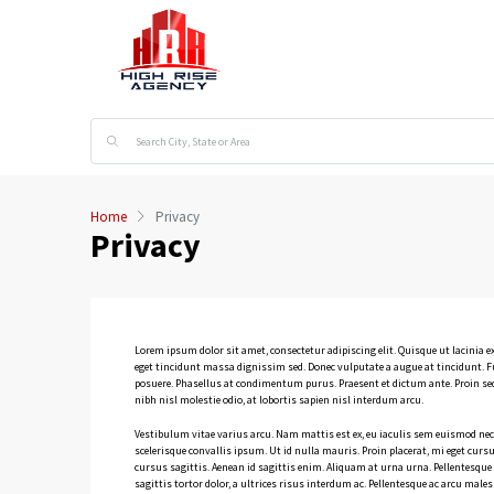
Home
Privacy
Privacy
Lorem ipsum dolor sit amet, consectetur adipiscing elit. Quisque ut lacinia ex.
eget tincidunt massa dignissim sed. Donec vulputate a augue at tincidunt. F
posuere. Phasellus at condimentum purus. Praesent et dictum ante. Proin se
nibh nisl molestie odio, at lobortis sapien nisl interdum arcu.
Vestibulum vitae varius arcu. Nam mattis est ex, eu iaculis sem euismod nec. N
scelerisque convallis ipsum. Ut id nulla mauris. Proin placerat, mi eget curs
cursus sagittis. Aenean id sagittis enim. Aliquam at urna urna. Pellentesque
sagittis tortor dolor, a ultrices risus interdum ac. Pellentesque ac arcu mal