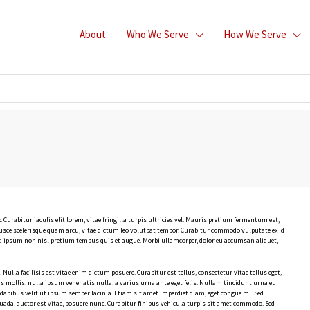
About
Who We Serve
How We Serve
 Curabitur iaculis elit lorem, vitae fringilla turpis ultricies vel. Mauris pretium fermentum est,
usce scelerisque quam arcu, vitae dictum leo volutpat tempor. Curabitur commodo vulputate ex id
d ipsum non nisl pretium tempus quis et augue. Morbi ullamcorper, dolor eu accumsan aliquet,
ulla facilisis est vitae enim dictum posuere. Curabitur est tellus, consectetur vitae tellus eget,
us mollis, nulla ipsum venenatis nulla, a varius urna ante eget felis. Nullam tincidunt urna eu
 dapibus velit ut ipsum semper lacinia. Etiam sit amet imperdiet diam, eget congue mi. Sed
esuada, auctor est vitae, posuere nunc. Curabitur finibus vehicula turpis sit amet commodo. Sed