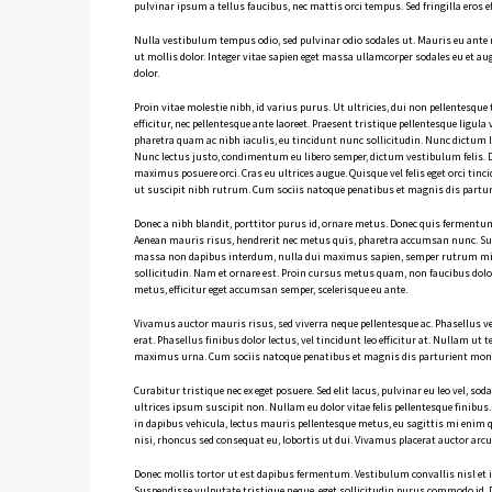
pulvinar ipsum a tellus faucibus, nec mattis orci tempus. Sed fringilla eros effi
Nulla vestibulum tempus odio, sed pulvinar odio sodales ut. Mauris eu ante 
ut mollis dolor. Integer vitae sapien eget massa ullamcorper sodales eu et a
dolor.
Proin vitae molestie nibh, id varius purus. Ut ultricies, dui non pellentesque
efficitur, nec pellentesque ante laoreet. Praesent tristique pellentesque ligu
pharetra quam ac nibh iaculis, eu tincidunt nunc sollicitudin. Nunc dictum lib
Nunc lectus justo, condimentum eu libero semper, dictum vestibulum felis. Done
maximus posuere orci. Cras eu ultrices augue. Quisque vel felis eget orci 
ut suscipit nibh rutrum. Cum sociis natoque penatibus et magnis dis partu
Donec a nibh blandit, porttitor purus id, ornare metus. Donec quis ferment
Aenean mauris risus, hendrerit nec metus quis, pharetra accumsan nunc. Su
massa non dapibus interdum, nulla dui maximus sapien, semper rutrum mi tor
sollicitudin. Nam et ornare est. Proin cursus metus quam, non faucibus dolor
metus, efficitur eget accumsan semper, scelerisque eu ante.
Vivamus auctor mauris risus, sed viverra neque pellentesque ac. Phasellus ve
erat. Phasellus finibus dolor lectus, vel tincidunt leo efficitur at. Nullam ut 
maximus urna. Cum sociis natoque penatibus et magnis dis parturient mont
Curabitur tristique nec ex eget posuere. Sed elit lacus, pulvinar eu leo vel, sod
ultrices ipsum suscipit non. Nullam eu dolor vitae felis pellentesque finibu
in dapibus vehicula, lectus mauris pellentesque metus, eu sagittis mi enim
nisi, rhoncus sed consequat eu, lobortis ut dui. Vivamus placerat auctor arcu 
Donec mollis tortor ut est dapibus fermentum. Vestibulum convallis nisl et ip
Suspendisse vulputate tristique neque, eget sollicitudin purus commodo id. 