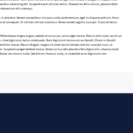
etur adipiscing elit. Suspendisse et ultricies lectus. Praesent eu felis rutrum, placerat dolor
m elementum elit a tempus.
s in pharetra. Aenean consectetur nisi quis nulla condimentum, eget tristique ex pretium. Nunc
s et consequat. Ut ultrices ultrices maximus. Donec laoreet sagittis suscipit. Fusce vel lectus
 Pellentesque magna augue, sodales id cursus eu, varius eget massa. Mauris eros nulla, iaculis ac
m, vitae dignissim lectus malesuada. Nam dignissim lacinia orci eu blandit. Etiam in blandit
 porttitor massa. Mauris feugiat, magna sit amet iaculis tempor, erat dui suscipit nunc, ut
um. Suspendisse eget eleifend massa. Donec cursus odio pharetra felis dignissim, vitae euismod
to. Donec nec mauris nulla. Sed dictum rhoncus nulla, in imperdiet enim dignissim non.