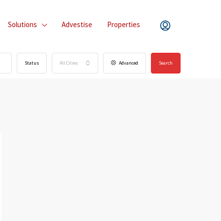
Solutions
Advestise
Properties
Status
All Cities
Advanced
Search