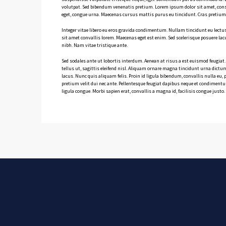
volutpat. Sed bibendum venenatis pretium. Lorem ipsum dolor sit amet, consect
eget, congue urna. Maecenas cursus mattis purus eu tincidunt. Cras pretiu
Integer vitae libero eu eros gravida condimentum. Nullam tincidunt eu lectu
sit amet convallis lorem. Maecenas eget est enim. Sed scelerisque posuere lacu
nibh. Nam vitae tristique ante.
Sed sodales ante ut lobortis interdum. Aenean at risus a est euismod feugiat.
tellus ut, sagittis eleifend nisl. Aliquam ornare magna tincidunt urna dictu
lacus. Nunc quis aliquam felis. Proin id ligula bibendum, convallis nulla eu,
pretium velit dui nec ante. Pellentesque feugiat dapibus neque et condiment
ligula congue. Morbi sapien erat, convallis a magna id, facilisis congue jus