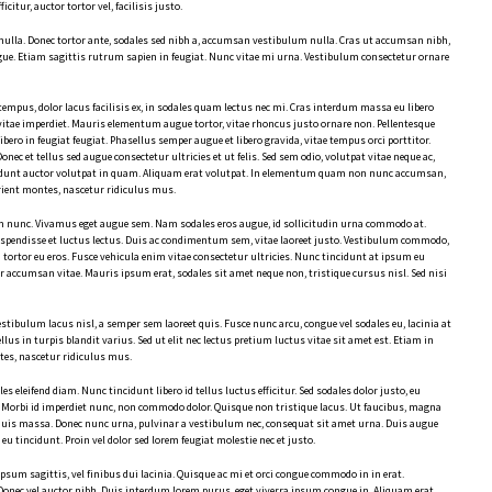
citur, auctor tortor vel, facilisis justo.
nulla. Donec tortor ante, sodales sed nibh a, accumsan vestibulum nulla. Cras ut accumsan nibh,
ugue. Etiam sagittis rutrum sapien in feugiat. Nunc vitae mi urna. Vestibulum consectetur ornare
 tempus, dolor lacus facilisis ex, in sodales quam lectus nec mi. Cras interdum massa eu libero
la vitae imperdiet. Mauris elementum augue tortor, vitae rhoncus justo ornare non. Pellentesque
ero in feugiat feugiat. Phasellus semper augue et libero gravida, vitae tempus orci porttitor.
c et tellus sed augue consectetur ultricies et ut felis. Sed sem odio, volutpat vitae neque ac,
tincidunt auctor volutpat in quam. Aliquam erat volutpat. In elementum quam non nunc accumsan,
rient montes, nascetur ridiculus mus.
um nunc. Vivamus eget augue sem. Nam sodales eros augue, id sollicitudin urna commodo at.
spendisse et luctus lectus. Duis ac condimentum sem, vitae laoreet justo. Vestibulum commodo,
tor eu eros. Fusce vehicula enim vitae consectetur ultricies. Nunc tincidunt at ipsum eu
 accumsan vitae. Mauris ipsum erat, sodales sit amet neque non, tristique cursus nisl. Sed nisi
stibulum lacus nisl, a semper sem laoreet quis. Fusce nunc arcu, congue vel sodales eu, lacinia at
tellus in turpis blandit varius. Sed ut elit nec lectus pretium luctus vitae sit amet est. Etiam in
es, nascetur ridiculus mus.
ales eleifend diam. Nunc tincidunt libero id tellus luctus efficitur. Sed sodales dolor justo, eu
s. Morbi id imperdiet nunc, non commodo dolor. Quisque non tristique lacus. Ut faucibus, magna
 quis massa. Donec nunc urna, pulvinar a vestibulum nec, consequat sit amet urna. Duis augue
eu tincidunt. Proin vel dolor sed lorem feugiat molestie nec et justo.
sum sagittis, vel finibus dui lacinia. Quisque ac mi et orci congue commodo in in erat.
Donec vel auctor nibh. Duis interdum lorem purus, eget viverra ipsum congue in. Aliquam erat