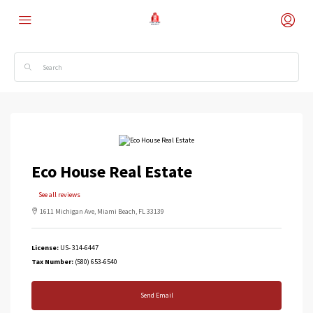
Eco House Real Estate
See all reviews
1611 Michigan Ave, Miami Beach, FL 33139
License:
US- 314-6447
Tax Number:
(580) 653-6540
Send Email