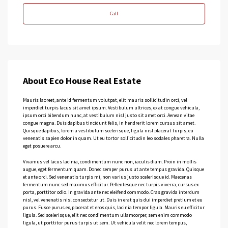
Call
About Eco House Real Estate
Mauris laoreet, ante id fermentum volutpat, elit mauris sollicitudin orci, vel
imperdiet turpis lacus sit amet ipsum. Vestibulum ultrices, ex at congue vehicula,
ipsum orci bibendum nunc, at vestibulum nisl justo sit amet orci. Aenean vitae
congue magna. Duis dapibus tincidunt felis, in hendrerit lorem cursus sit amet.
Quisque dapibus, lorem a vestibulum scelerisque, ligula nisl placerat turpis, eu
venenatis sapien dolor in quam. Ut eu tortor sollicitudin leo sodales pharetra. Nulla
eget posuere arcu.
Vivamus vel lacus lacinia, condimentum nunc non, iaculis diam. Proin in mollis
augue, eget fermentum quam. Donec semper purus ut ante tempus gravida. Quisque
et ante orci. Sed venenatis turpis mi, non varius justo scelerisque id. Maecenas
fermentum nunc sed maximus efficitur. Pellentesque nec turpis viverra, cursus ex
porta, porttitor odio. In gravida ante nec eleifend commodo. Cras gravida interdum
nisl, vel venenatis nisl consectetur ut. Duis in erat quis dui imperdiet pretium et eu
purus. Fusce purus ex, placerat et eros quis, lacinia tempor ligula. Mauris eu efficitur
ligula. Sed scelerisque, elit nec condimentum ullamcorper, sem enim commodo
ligula, ut porttitor purus turpis ut sem. Ut vehicula velit nec lorem tempus,