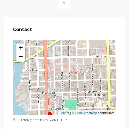
Contact
+
−
Leaflet
| ©
OpenStreetMap
contributors
1611 Michigan Ave, Miami Beach, FL 33139