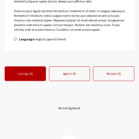
hendrerit aliquam sapien lacinia. Aenean quis efficitur odio.
Vivamus quis ligula nec diam fermentum molestie ut ut dolor. In congue, neque quis
fermentum tincidunt, metus augue viverra tortor, quis placerat ex sem ac turpis.
Vivamus nec molestie sapien. Maecenas aliquet sit amet odio et ornare. Suspendisse
pharetra nibh dictum sapien rutrum tempus. Nullam nec maximus nunc. Fusce
ultrices nibh id ornare rhoncus. Curabitur sit amet ornare sapien.
Language:
english,spanish,french
Listings (0)
Agents (0)
Reviews (0)
No listing found.