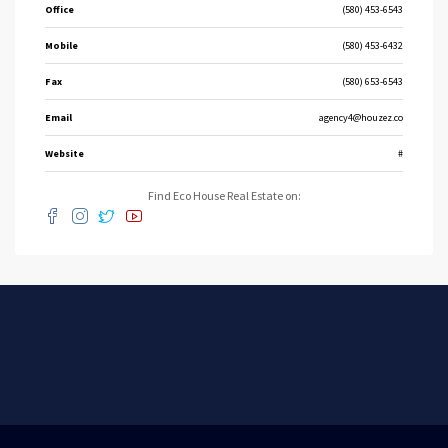
Office
(580) 453-6543
Mobile
(580) 453-6432
Fax
(580) 653-6543
Email
agency4@houzez.co
Website
#
Find Eco House Real Estate on: